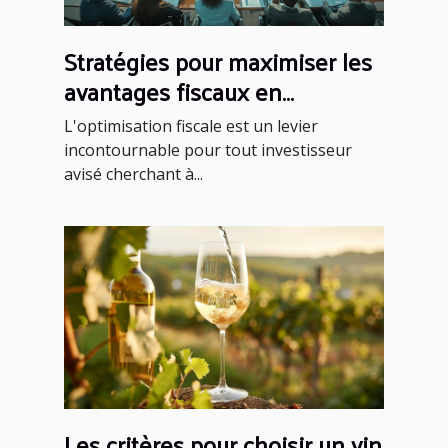
Stratégies pour maximiser les
avantages fiscaux en
investissement financier
L'optimisation fiscale est un levier
incontournable pour tout investisseur
avisé cherchant à...
Les critères pour choisir un vin