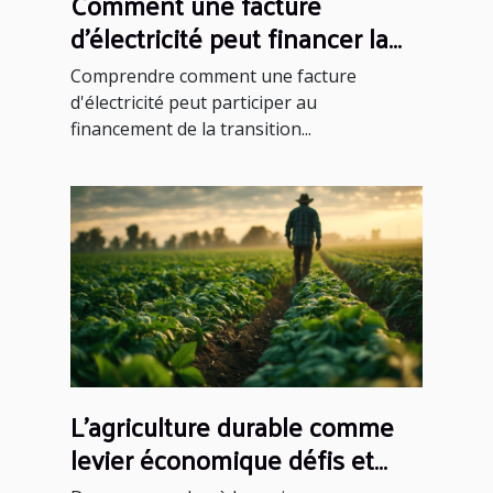
Comment une facture
d'électricité peut financer la
transition énergétique ?
Comprendre comment une facture
d'électricité peut participer au
financement de la transition...
L'agriculture durable comme
levier économique défis et
solutions pour les agriculteurs