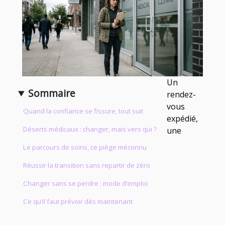
Un
Sommaire
rendez-
vous
Quand la confiance se fissure, tout suit
expédié,
Déserts médicaux : changer, mais vers qui ?
une
Le parcours de soins, ce piège méconnu
Réussir la transition sans repartir de zéro
Changer sans se perdre : mode d’emploi
Ce qu’il faut prévoir dès maintenant