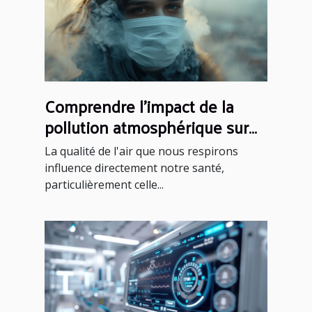
Comprendre l'impact de la
pollution atmosphérique sur
les maladies respiratoires
La qualité de l'air que nous respirons
stratégies de prévention
influence directement notre santé,
efficaces
particulièrement celle...