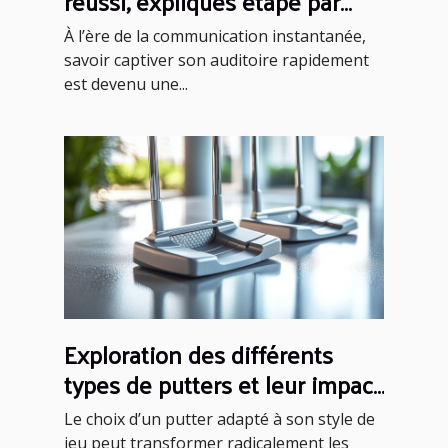
réussi, expliqués étape par
étape
À l’ère de la communication instantanée,
savoir captiver son auditoire rapidement
est devenu une...
Exploration des différents
types de putters et leur impact
sur votre performance
Le choix d’un putter adapté à son style de
jeu peut transformer radicalement les