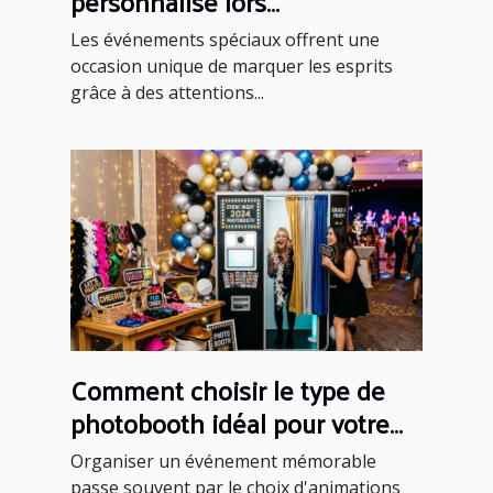
personnalisé lors
d'événements spéciaux ?
Les événements spéciaux offrent une
occasion unique de marquer les esprits
grâce à des attentions...
Comment choisir le type de
photobooth idéal pour votre
événement ?
Organiser un événement mémorable
passe souvent par le choix d'animations