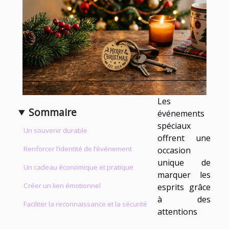
Les
Sommaire
événements
spéciaux
Un souvenir durable
offrent une
Renforcer l’identité de l’événement
occasion
unique de
Un cadeau économique et pratique
marquer les
Créer un lien émotionnel
esprits grâce
à des
Faciliter la reconnaissance et la sécurité
attentions