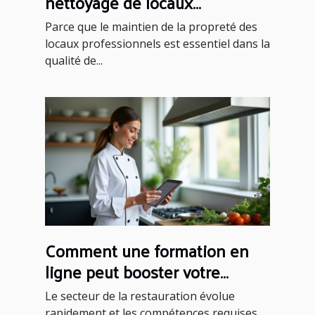
nettoyage de locaux
professionnels à Toulouse ?
Parce que le maintien de la propreté des
locaux professionnels est essentiel dans la
qualité de...
Comment une formation en
ligne peut booster votre
carrière en restauration ?
Le secteur de la restauration évolue
rapidement et les compétences requises