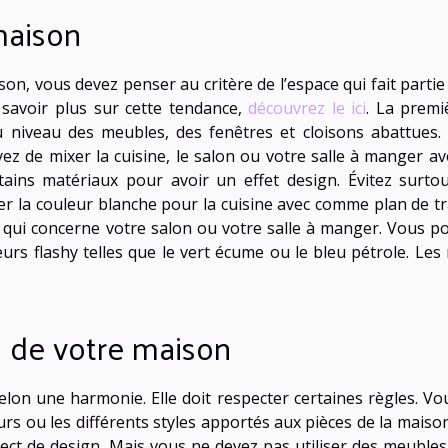
maison
son, vous devez penser au critère de l’espace qui fait partie
 savoir plus sur cette tendance,
découvrez le ici
. La premi
au niveau des meubles, des fenêtres et cloisons abattues.
yez de mixer la cuisine, le salon ou votre salle à manger av
ains matériaux pour avoir un effet design. Évitez surtou
r la couleur blanche pour la cuisine avec comme plan de tra
 qui concerne votre salon ou votre salle à manger. Vous p
urs flashy telles que le vert écume ou le bleu pétrole. Les
s de votre maison
elon une harmonie. Elle doit respecter certaines règles. Vo
s ou les différents styles apportés aux pièces de la maison
t de design. Mais vous ne devez pas utiliser des meubles