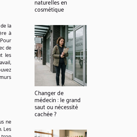
naturelles en
cosmétique
 de la
ère à
 Pour
ec de
t les
vail,
ouvez
 murs
Changer de
médecin : le grand
saut ou nécessité
cachée ?
us ne
. Les
 trop