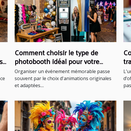
Comment choisir le type de
Co
s
photobooth idéal pour votre
tr
événement ?
Organiser un événement mémorable passe
L’u
âce
souvent par le choix d'animations originales
d’o
et adaptées....
pas