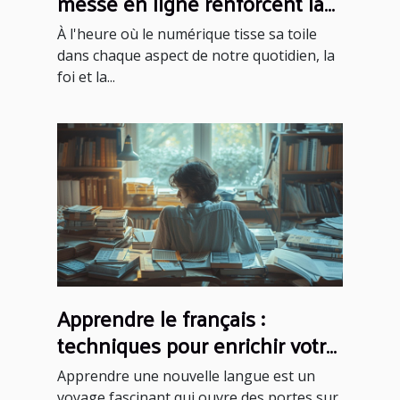
messe en ligne renforcent la
foi communautaire
À l'heure où le numérique tisse sa toile
dans chaque aspect de notre quotidien, la
foi et la...
Apprendre le français :
techniques pour enrichir votre
vocabulaire
Apprendre une nouvelle langue est un
voyage fascinant qui ouvre des portes sur