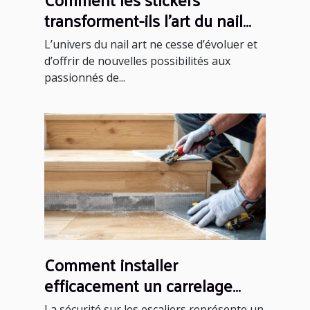
transforment-ils l'art du nail
art ?
L’univers du nail art ne cesse d’évoluer et
d’offrir de nouvelles possibilités aux
passionnés de...
Comment installer
efficacement un carrelage
antidérapant sur un escalier ?
La sécurité sur les escaliers représente un