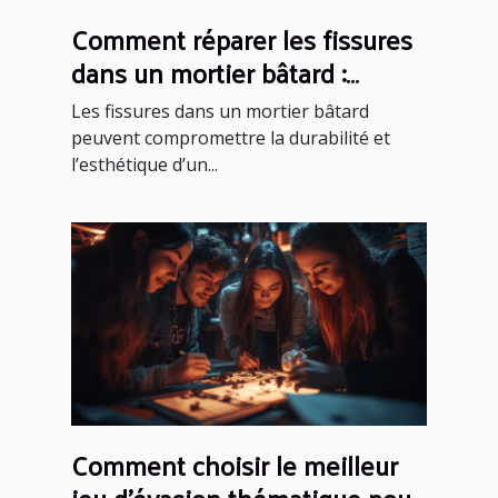
Comment réparer les fissures
dans un mortier bâtard :
méthodes et conseils
Les fissures dans un mortier bâtard
peuvent compromettre la durabilité et
l’esthétique d’un...
Comment choisir le meilleur
jeu d'évasion thématique pour