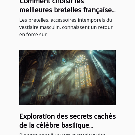
Comment choisir les
meilleures bretelles françaises
pour chaque occasion
Les bretelles, accessoires intemporels du
vestiaire masculin, connaissent un retour
en force sur...
Exploration des secrets cachés
de la célèbre basilique
gothique